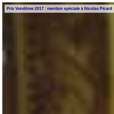
Prix Vendôme 2017 : mention spéciale à Nicolas Picard